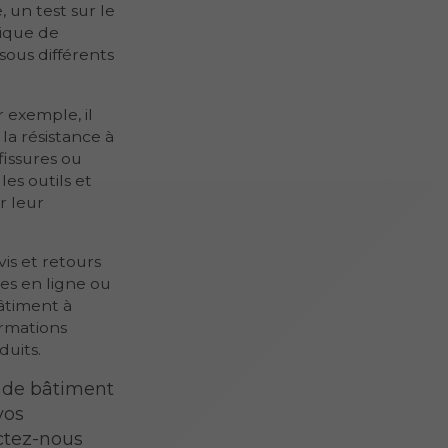
 un test sur le
lique de
sous différents
 exemple, il
la résistance à
fissures ou
es outils et
r leur
vis et retours
les en ligne ou
âtiment à
ormations
duits.
 de bâtiment
vos
ctez-nous