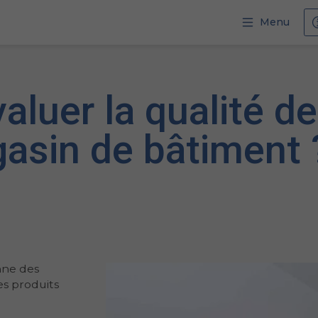
Menu
luer la qualité de
asin de bâtiment 
nne des
es produits