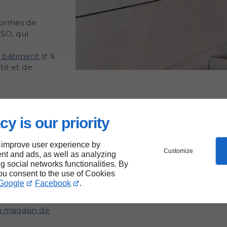
 normes de
ISO, qui
e bâtiment
à
ité et de
cy is our priority
des
magasin
 improve user experience by
Customize
nt and ads, as well as analyzing
ng social networks functionalities. By
you consent to the use of Cookies
Google
Facebook
.
un magasin de