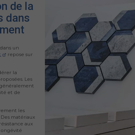
on de la
ts dans
iment
s dans un
t
repose sur
dérer la
proposées. Les
 généralement
ité et de
ivement les
s. Des matériaux
résistance aux
longévité