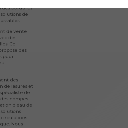
our vos espaces
ns des bordures
s solutions de
rossables.
int de vente
vec des
lles. Ce
 propose des
es pour
 ou
ment des
on de lasures et
spécialiste de
nt des pompes
ation d'eau de
 solutions
 circulations
tique. Nous