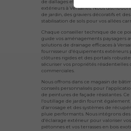
de dallages et de pavés prestigieux p
extérieurs à Versailles. Nous distribuo
de jardin, des graviers décoratifs et de
stabilisation de sols pour vos allées car
Chaque conseiller technique de ce po
guide vos aménagements paysagers a
solutions de drainage efficaces à Versai
fournisseur d'équipements extérieurs
clôtures rigides et des portails robust
sécuriser vos propriétés résidentielles
commerciales.
Nous offrons dans ce magasin de bâti
conseils personnalisés pour l'applicati
de peintures de façade résistantes. Ce 
l'outillage de jardin fournit égaleme
d'arrosage et des systèmes de récupér
pluie performants. Nous intégrons des
d'éclairage extérieur pour valoriser vos
piétonnes et vos terrasses en bois exo