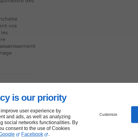
sponibilité des
nchéité
ent vos
 les
vre
assainissement
inage
cy is our priority
érieurs
 improve user experience by
Customize
nt and ads, as well as analyzing
ng social networks functionalities. By
you consent to the use of Cookies
ne sélection
Google
Facebook
.