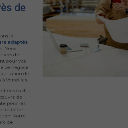
rès de
ans la
ture adaptés
es. Nous
rtiers de
nt pour vos
de ce négoce
utilisation de
 à Versailles.
t des treillis
n œuvre de
nte pour les
cte de béton
ction. Notre
arc de