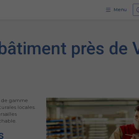
Menu
bâtiment près de V
ut de gamme
urales locales.
sailles
chable.
s