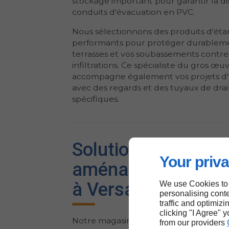
stockage important pour garantir la di
conduits d'évacuation en PVC.
Nous sélectionnons des produits d'éta
performants pour protéger durablem
terrasses et vos soubassements contre
infiltrations. Ce spécialiste du gros œu
accompagne également vos projets d'
avec des regards et des tuyaux de dra
spécifiques.
Solutions pour
Your priva
aménagements ext
à Versailles
We use Cookies to
personalising conte
traffic and optimizi
clicking "I Agree" 
Notre magasin de bâtiment présente u
from our providers